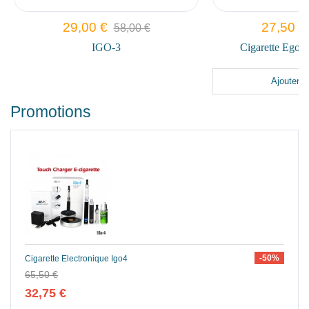
29,00 €
27,50 €
58,00 €
5
IGO-3
Cigarette Ego-T 
Ajouter au p
Promotions
-50%
Cigarette Electronique Igo4
65,50 €
32,75 €