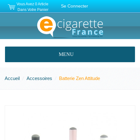
Vous Avez
0
Article
Se Connecter
Dans Votre Panier
MENU
Accueil
Accessoires
Batterie Zen Attitude